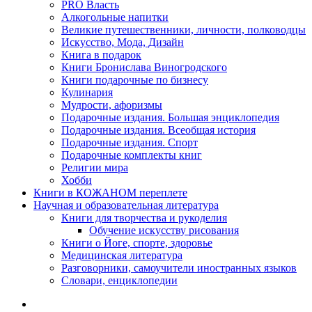
PRO Власть
Алкогольные напитки
Великие путешественники, личности, полководцы
Искусство, Мода, Дизайн
Книга в подарок
Книги Бронислава Виногродского
Книги подарочные по бизнесу
Кулинария
Мудрости, афоризмы
Подарочные издания. Большая энциклопедия
Подарочные издания. Всеобщая история
Подарочные издания. Спорт
Подарочные комплекты книг
Религии мира
Хобби
Книги в КОЖАНОМ переплете
Научная и образовательная литература
Книги для творчества и рукоделия
Обучение искусству рисования
Книги о Йоге, спорте, здоровье
Медицинская литература
Разговорники, самоучители иностранных языков
Словари, енциклопедии