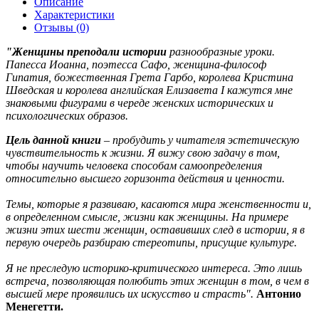
Описание
Характеристики
Отзывы (0)
"Женщины преподали истории
разнообразные уроки.
Папесса Иоанна, поэтесса Сафо, женщина-философ
Гипатия, божественная Грета Гарбо, королева Кристина
Шведская и королева английская Елизавета I кажутся мне
знаковыми фигурами в череде женских исторических и
психологических образов.
Цель данной книги
– пробудить у читателя эстетическую
чувствительность к жизни. Я вижу свою задачу в том,
чтобы научить человека способам самоопределения
относительно высшего горизонта действия и ценности.
Темы, которые я развиваю, касаются мира женственности и,
в определенном смысле, жизни как женщины. На примере
жизни этих шести женщин, оставивших след в истории, я в
первую очередь разбираю стереотипы, присущие культуре.
Я не преследую историко-критического интереса. Это лишь
встреча, позволяющая полюбить этих женщин в том, в чем в
высшей мере проявились их искусство и страсть".
Антонио
Менегетти.