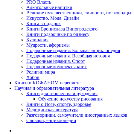
PRO Власть
Алкогольные напитки
Великие путешественники, личности, полководцы
Искусство, Мода, Дизайн
Книга в подарок
Книги Бронислава Виногродского
Книги подарочные по бизнесу
Кулинария
Мудрости, афоризмы
Подарочные издания. Большая энциклопедия
Подарочные издания. Всеобщая история
Подарочные издания. Спорт
Подарочные комплекты книг
Религии мира
Хобби
Книги в КОЖАНОМ переплете
Научная и образовательная литература
Книги для творчества и рукоделия
Обучение искусству рисования
Книги о Йоге, спорте, здоровье
Медицинская литература
Разговорники, самоучители иностранных языков
Словари, енциклопедии