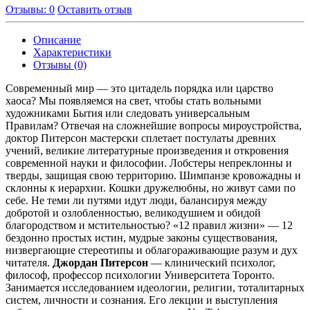
Отзывы: 0
Оставить отзыв
Описание
Характеристики
Отзывы (0)
Современный мир — это цитадель порядка или царство
хаоса? Мы появляемся на свет, чтобы стать вольными
художниками Бытия или следовать универсальным
Правилам? Отвечая на сложнейшие вопросы мироустройства,
доктор Питерсон мастерски сплетает постулаты древних
учений, великие литературные произведения и откровения
современной науки и философии. Лобстеры непреклонны и
тверды, защищая свою территорию. Шимпанзе кровожадны и
склонны к иерархии. Кошки дружелюбны, но живут сами по
себе. Не теми ли путями идут люди, балансируя между
добротой и озлобленностью, великодушием и обидой
благородством и мстительностью? «12 правил жизни» — 12
бездонно простых истин, мудрые законы существования,
низвергающие стереотипы и облагораживающие разум и дух
читателя.
Джордан Питерсон
— клинический психолог,
философ, профессор психологии Университета Торонто.
Занимается исследованием идеологии, религии, тоталитарных
систем, личности и сознания. Его лекции и выступления