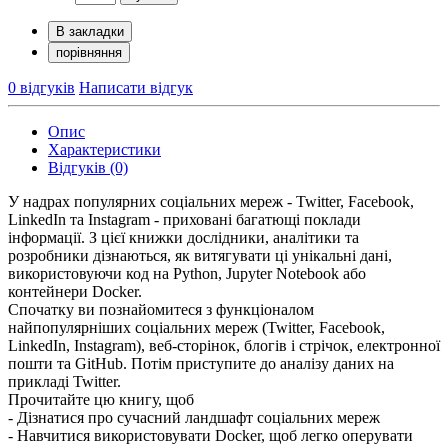
В закладки
порівняння
0 відгуків
Написати відгук
Опис
Характеристики
Відгуків (0)
У надрах популярних соціальних мереж - Twitter, Facebook,
LinkedIn та Instagram - приховані багатющі поклади
інформації. З цієї книжки дослідники, аналітики та
розробники дізнаються, як витягувати ці унікальні дані,
використовуючи код на Python, Jupyter Notebook або
контейнери Docker.
Спочатку ви познайомитеся з функціоналом
найпопулярніших соціальних мереж (Twitter, Facebook,
LinkedIn, Instagram), веб-сторінок, блогів і стрічок, електронної
пошти та GitHub. Потім приступите до аналізу даних на
прикладі Twitter.
Прочитайте цю книгу, щоб
- Дізнатися про сучасний ландшафт соціальних мереж
- Навчитися використовувати Docker, щоб легко оперувати