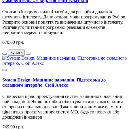
Самовчитель. 2-е вид. Постоліт Анатолій
Описано інструментальні засоби для розробки додатків
штучного інтелекту. Дано основи мови програмування Python.
Розкрито основні поняття та визначення штучного інтелекту.
Розглянуто питання програмної реалізації елементів
нейронної мережі та побудови..
670.00 грн.
Купити
System Design. Машинне навчання. Підготовка до
складного інтерв'ю, Сюй Алекс
Співбесіди щодо проектування систем машинного навчання –
найскладніші. Якщо потрібно підготуватися до такого, книга
створена спеціально для вас. Також вона допоможе всім, хто
цікавиться проектуванням систем МО, будь то новачки або
досвідчені інженери..
749.00 грн.