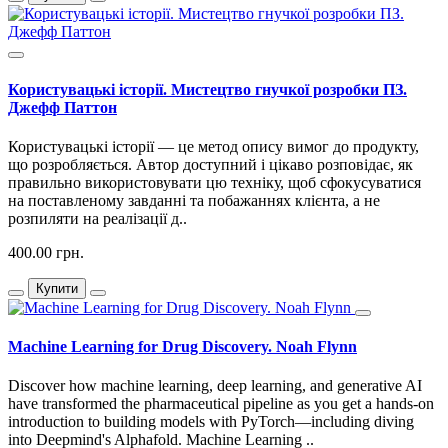
Користувацькі історії. Мистецтво гнучкої розробки ПЗ.
Джефф Паттон
Користувацькі історії — це метод опису вимог до продукту,
що розробляється. Автор доступний і цікаво розповідає, як
правильно використовувати цю техніку, щоб сфокусуватися
на поставленому завданні та побажаннях клієнта, а не
розпиляти на реалізації д..
400.00 грн.
Купити
Machine Learning for Drug Discovery. Noah Flynn
Discover how machine learning, deep learning, and generative AI
have transformed the pharmaceutical pipeline as you get a hands-on
introduction to building models with PyTorch—including diving
into Deepmind's Alphafold. Machine Learning ..