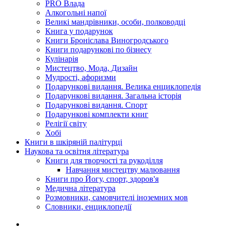
PRO Влада
Алкогольні напої
Великі мандрівники, особи, полководці
Книга у подарунок
Книги Броніслава Виногродського
Книги подарункові по бізнесу
Кулінарія
Мистецтво, Мода, Дизайн
Мудрості, афоризми
Подарункові видання. Велика енциклопедія
Подарункові видання. Загальна історія
Подарункові видання. Спорт
Подарункові комплекти книг
Релігії світу
Хобі
Книги в шкіряній палітурці
Наукова та освітня література
Книги для творчості та рукоділля
Навчання мистецтву малювання
Книги про Йогу, спорт, здоров'я
Медична література
Розмовники, самовчителі іноземних мов
Словники, енциклопедії