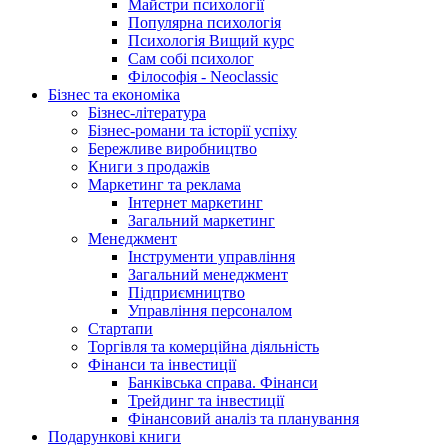
Майстри психології
Популярна психологія
Психологія Вищий курс
Сам собі психолог
Філософія - Neoclassic
Бізнес та економіка
Бізнес-література
Бізнес-романи та історії успіху
Бережливе виробництво
Книги з продажів
Маркетинг та реклама
Інтернет маркетинг
Загальний маркетинг
Менеджмент
Інструменти управління
Загальний менеджмент
Підприємництво
Управління персоналом
Стартапи
Торгівля та комерційна діяльність
Фінанси та інвестиції
Банківська справа. Фінанси
Трейдинг та інвестиції
Фінансовий аналіз та планування
Подарункові книги