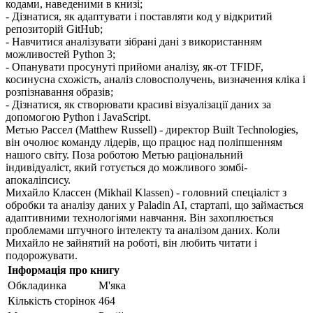
кодами, наведеними в книзі;
- Дізнатися, як адаптувати і поставляти код у відкритий
репозиторій GitHub;
- Навчитися аналізувати зібрані дані з використанням
можливостей Python 3;
- Опанувати просунуті прийоми аналізу, як-от TFIDF,
косинусна схожість, аналіз словосполучень, визначення кліка і
розпізнавання образів;
- Дізнатися, як створювати красиві візуалізації даних за
допомогою Python і JavaScript.
Метью Рассел (Matthew Russell) - директор Built Technologies,
він очолює команду лідерів, що працює над поліпшенням
нашого світу. Поза роботою Метью раціональний
індивідуаліст, який готується до можливого зомбі-
апокаліпсису.
Михайло Классен (Mikhail Klassen) - головний спеціаліст з
обробки та аналізу даних у Paladin AI, стартапі, що займається
адаптивними технологіями навчання. Він захоплюється
проблемами штучного інтелекту та аналізом даних. Коли
Михайло не зайнятий на роботі, він любить читати і
подорожувати.
Інформація про книгу
Обкладинка
М'яка
Кількість сторінок
464