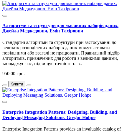
Алгоритми та структури для масивних наборів даних.
Джейла Меджедович, Емін Тахірович
Стандартні алгоритми та структури при застосуванні до
великих розподілених наборів даних можуть ставати
повільними або взагалі не працювати. Правильний підбір
алгоритмів, призначених для роботи з великими даними,
заощаджує час, підвищує точність та з..
950.00 грн.
Купити
Enterprise Integration Patterns: Designing, Building, and
Deploying Messaging Solutions. Gregor Hohpe
Enterprise Integration Patterns provides an invaluable catalog of