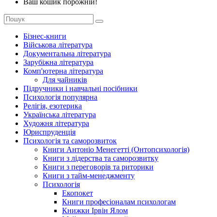
Ваш кошик порожній!
Бізнес-книги
Військова література
Документальна література
Зарубіжна література
Комп'ютерна література
Для чайників
Підручники і навчальні посібники
Психологія популярна
Релігія, езотерика
Українська література
Художня література
Юриспруденція
Психологія та саморозвиток
Книги Антоніо Менегетті (Онтопсихологія)
Книги з лідерства та саморозвитку
Книги з переговорів та риторики
Книги з тайм-менеджменту
Психологія
Екопокет
Книги професіоналам психологам
Книжки Ірвін Ялом