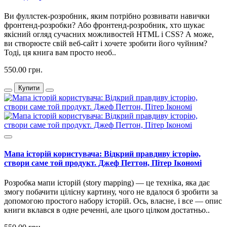
Ви фуллстек-розробник, яким потрібно розвивати навички
фронтенд-розробки? Або фронтенд-розробник, хто шукає
якісний огляд сучасних можливостей HTML і CSS? А може,
ви створюєте свій веб-сайт і хочете зробити його чуйним?
Тоді, ця книга вам просто необ..
550.00 грн.
Купити
Мапа історій користувача: Відкрий правдиву історію,
створи саме той продукт. Джеф Петтон, Пітер Ікономі
Розробка мапи історій (story mapping) — це техніка, яка дає
змогу побачити цілісну картину, чого не вдалося б зробити за
допомогою простого набору історій. Ось, власне, і все — опис
книги вклався в одне реченні, але цього цілком достатньо..