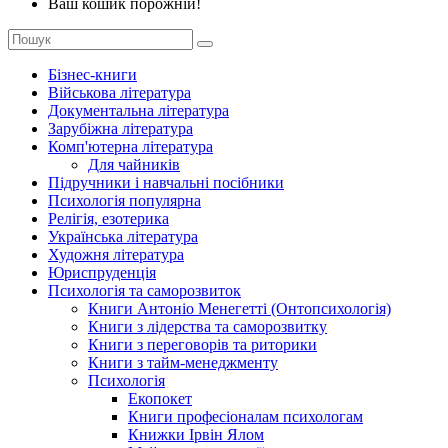
Ваш кошик порожній!
Бізнес-книги
Військова література
Документальна література
Зарубіжна література
Комп'ютерна література
Для чайників
Підручники і навчальні посібники
Психологія популярна
Релігія, езотерика
Українська література
Художня література
Юриспруденція
Психологія та саморозвиток
Книги Антоніо Менегетті (Онтопсихологія)
Книги з лідерства та саморозвитку
Книги з переговорів та риторики
Книги з тайм-менеджменту
Психологія
Екопокет
Книги професіоналам психологам
Книжки Ірвін Ялом