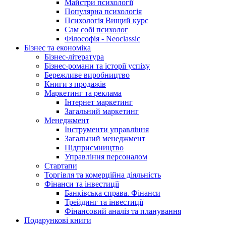
Майстри психології
Популярна психологія
Психологія Вищий курс
Сам собі психолог
Філософія - Neoclassic
Бізнес та економіка
Бізнес-література
Бізнес-романи та історії успіху
Бережливе виробництво
Книги з продажів
Маркетинг та реклама
Інтернет маркетинг
Загальний маркетинг
Менеджмент
Інструменти управління
Загальний менеджмент
Підприємництво
Управління персоналом
Стартапи
Торгівля та комерційна діяльність
Фінанси та інвестиції
Банківська справа. Фінанси
Трейдинг та інвестиції
Фінансовий аналіз та планування
Подарункові книги