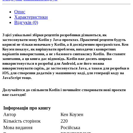
Опис
Характеристики
Відгуків (0)
З цієї унікальної збірки рецептів розробники дізнаються, як
застосовувати мову Kotlin у Java-проектах. Практичні рецепти будуть
корисні не тільки новачкам у Kotlin, а й досвідченим програмістам. Кен
Коузен показує, як вирішувати проблеми, виходячи з конкретних
варіантів використання, а не з базового синтаксису Kotlin. Ви ставите
запитання, а ця книга дає відповідь. Kotlin вже досить широко
використовується в розробці для Android, але його можна
використовувати скрізь, де застосовується Java, а також для розробки в
iOS, для створення додатків у машинному коді, для генерації коду на
JavaScript тощо.
Долучайтеся до спільноти Kotlin і починайте створювати нові проекти
вже сьогодні!
Інформація про книгу
Автор
Кен Коузен
Кількість сторінок
220
Мова видання
Російська