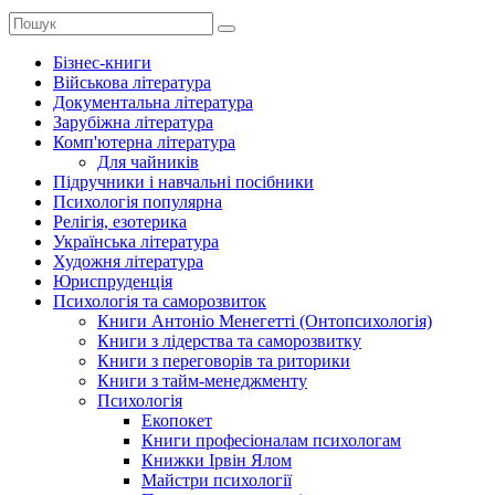
Бізнес-книги
Військова література
Документальна література
Зарубіжна література
Комп'ютерна література
Для чайників
Підручники і навчальні посібники
Психологія популярна
Релігія, езотерика
Українська література
Художня література
Юриспруденція
Психологія та саморозвиток
Книги Антоніо Менегетті (Онтопсихологія)
Книги з лідерства та саморозвитку
Книги з переговорів та риторики
Книги з тайм-менеджменту
Психологія
Екопокет
Книги професіоналам психологам
Книжки Ірвін Ялом
Майстри психології