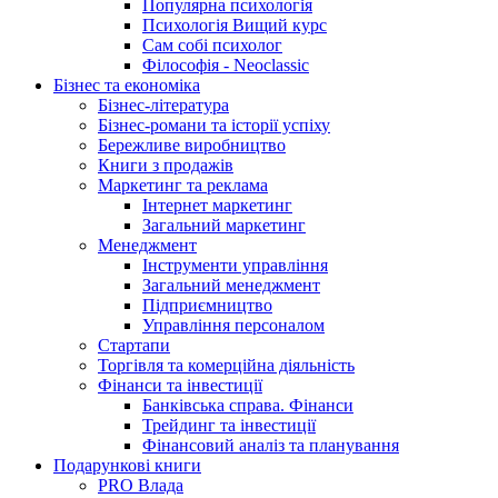
Популярна психологія
Психологія Вищий курс
Сам собі психолог
Філософія - Neoclassic
Бізнес та економіка
Бізнес-література
Бізнес-романи та історії успіху
Бережливе виробництво
Книги з продажів
Маркетинг та реклама
Інтернет маркетинг
Загальний маркетинг
Менеджмент
Інструменти управління
Загальний менеджмент
Підприємництво
Управління персоналом
Стартапи
Торгівля та комерційна діяльність
Фінанси та інвестиції
Банківська справа. Фінанси
Трейдинг та інвестиції
Фінансовий аналіз та планування
Подарункові книги
PRO Влада