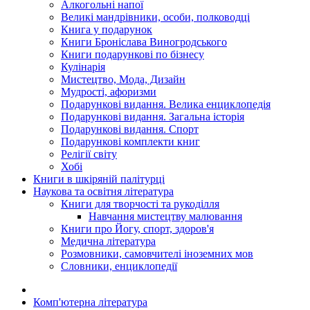
Алкогольні напої
Великі мандрівники, особи, полководці
Книга у подарунок
Книги Броніслава Виногродського
Книги подарункові по бізнесу
Кулінарія
Мистецтво, Мода, Дизайн
Мудрості, афоризми
Подарункові видання. Велика енциклопедія
Подарункові видання. Загальна історія
Подарункові видання. Спорт
Подарункові комплекти книг
Релігії світу
Хобі
Книги в шкіряній палітурці
Наукова та освітня література
Книги для творчості та рукоділля
Навчання мистецтву малювання
Книги про Йогу, спорт, здоров'я
Медична література
Розмовники, самовчителі іноземних мов
Словники, енциклопедії
Комп'ютерна література