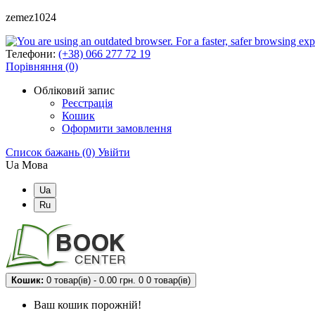
zemez1024
Телефони:
(+38) 066 277 72 19
Порівняння (0)
Обліковий запис
Реєстрація
Кошик
Оформити замовлення
Список бажань (0)
Увійти
Ua
Мова
Ua
Ru
Кошик:
0 товар(ів) - 0.00 грн.
0
0 товар(ів)
Ваш кошик порожній!