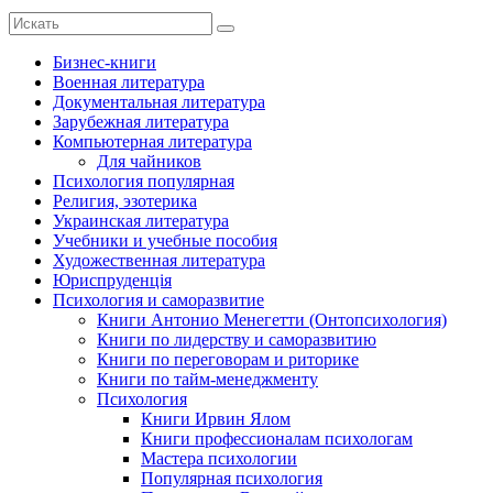
Бизнес-книги
Военная литература
Документальная литература
Зарубежная литература
Компьютерная литература
Для чайников
Психология популярная
Религия, эзотерика
Украинская литература
Учебники и учебные пособия
Художественная литература
Юриспруденція
Психология и саморазвитие
Книги Антонио Менегетти (Онтопсихология)
Книги по лидерству и саморазвитию
Книги по переговорам и риторике
Книги по тайм-менеджменту
Психология
Книги Ирвин Ялом
Книги профессионалам психологам
Мастера психологии
Популярная психология