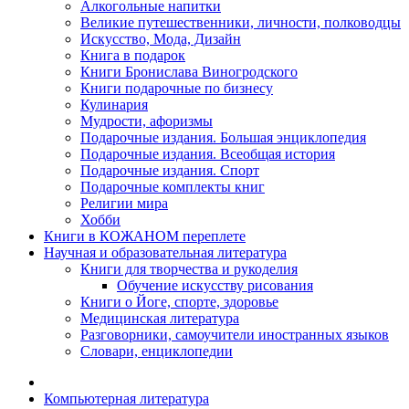
Алкогольные напитки
Великие путешественники, личности, полководцы
Искусство, Мода, Дизайн
Книга в подарок
Книги Бронислава Виногродского
Книги подарочные по бизнесу
Кулинария
Мудрости, афоризмы
Подарочные издания. Большая энциклопедия
Подарочные издания. Всеобщая история
Подарочные издания. Спорт
Подарочные комплекты книг
Религии мира
Хобби
Книги в КОЖАНОМ переплете
Научная и образовательная литература
Книги для творчества и рукоделия
Обучение искусству рисования
Книги о Йоге, спорте, здоровье
Медицинская литература
Разговорники, самоучители иностранных языков
Словари, енциклопедии
Компьютерная литература