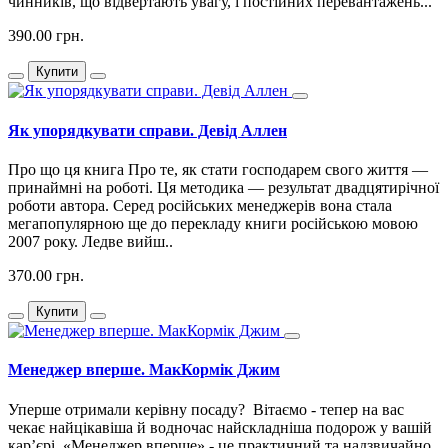
чинників, що відвертають увагу, і постійних перевантажень...
390.00 грн.
Купити
Як упорядкувати справи. Девід Аллен
Про що ця книга Про те, як стати господарем свого життя —
принаймні на роботі. Ця методика — результат двадцятирічної
роботи автора. Серед російських менеджерів вона стала
мегапопулярною ще до перекладу книги російською мовою
2007 року. Ледве вийш..
370.00 грн.
Купити
Менеджер вперше. МакКормік Джим
Уперше отримали керівну посаду? Вітаємо - тепер на вас
чекає найцікавіша й водночас найскладніша подорож у вашій
карʼєрі. «Менеджер вперше» - це практичний та надзвичайно