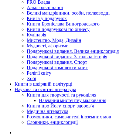
PRO Влада
Алкогольні напої
Великі мандрівники, особи, полководці
Книга у подарунок
Книги Броніслава Виногродського
Книги подарункові по бізнесу
Кулінарія
Мистецтво, Мода, Дизайн
Мудрості, афоризми
Подарункові видання. Велика енциклопедія
Подарункові видання. Загальна історія
Подарункові видання. Спорт
Подарункові комплекти книг
Релігії світу
Хобі
Книги в шкіряній палітурці
Наукова та освітня література
Книги для творчості та рукоділля
Навчання мистецтву малювання
Книги про Йогу, спорт, здоров'я
Медична література
Розмовники, самовчителі іноземних мов
Словники, енциклопедії