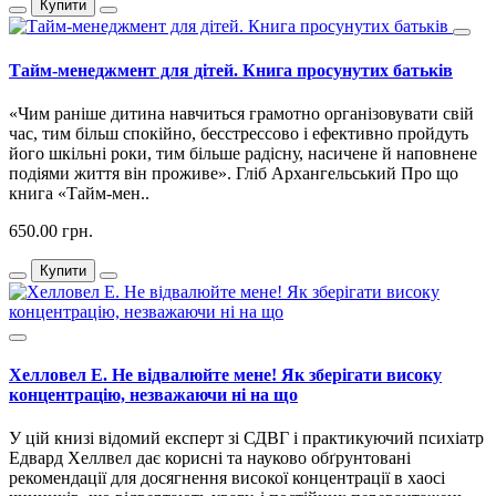
Купити
Тайм-менеджмент для дітей. Книга просунутих батьків
«Чим раніше дитина навчиться грамотно організовувати свій
час, тим більш спокійно, бесстрессово і ефективно пройдуть
його шкільні роки, тим більше радісну, насичене й наповнене
подіями життя він проживе». Гліб Архангельський Про що
книга «Тайм-мен..
650.00 грн.
Купити
Хелловел Е. Не відвалюйте мене! Як зберігати високу
концентрацію, незважаючи ні на що
У цій книзі відомий експерт зі СДВГ і практикуючий психіатр
Едвард Хеллвел дає корисні та науково обґрунтовані
рекомендації для досягнення високої концентрації в хаосі