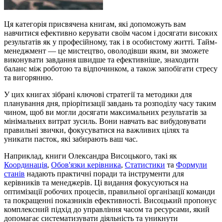
Ця категорія присвячена книгам, які допоможуть вам
навчитися ефективно керувати своїм часом і досягати високих
результатів як у професійному, так і в особистому житті. Тайм-
менеджмент — це мистецтво, оволодівши яким, ви зможете
виконувати завдання швидше та ефективніше, знаходити
баланс між роботою та відпочинком, а також запобігати стресу
та вигорянню.
У цих книгах зібрані ключові стратегії та методики для
планування дня, пріорітизації завдань та розподілу часу таким
чином, щоб ви могли досягати максимальних результатів за
мінімальних витрат зусиль. Вони навчать вас вибудовувати
правильні звички, фокусуватися на важливих цілях та
уникати пасток, які забирають ваш час.
Наприклад, книги Олександра Висоцького, такі як
Координація
,
Обов'язки керівника
,
Статистики
та
Формули
станів
надають практичні поради та інструменти для
керівників та менеджерів. Ці видання фокусуються на
оптимізації робочих процесів, правильної організації команди
та покращенні показників ефективності. Висоцький пропонує
комплексний підхід до управління часом та ресурсами, який
допомагає систематизувати діяльність та уникнути