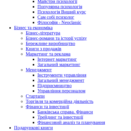
Майстри психології
Популярна психологія
Психологія Вищий курс
Сам собі психолог
Філософія - Neoclassic
Бізнес та економіка
Бізнес-література
Бізнес-романи та історії успіху
Бережливе виробництво
Книги з продажів
Маркетинг та реклама
Інтернет маркетинг
Загальний маркетинг
Менеджмент
Інструменти управління
Загальний менеджмент
Підприємництво
Управління персоналом
Стартапи
Торгівля та комерційна діяльність
Фінанси та інвестиції
Банківська справа. Фінанси
Трейдинг та інвестиції
Фінансовий аналіз та планування
Подарункові книги