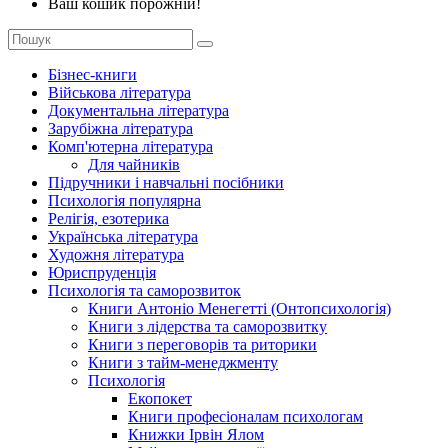
Ваш кошик порожній!
Бізнес-книги
Військова література
Документальна література
Зарубіжна література
Комп'ютерна література
Для чайників
Підручники і навчальні посібники
Психологія популярна
Релігія, езотерика
Українська література
Художня література
Юриспруденція
Психологія та саморозвиток
Книги Антоніо Менегетті (Онтопсихологія)
Книги з лідерства та саморозвитку
Книги з переговорів та риторики
Книги з тайм-менеджменту
Психологія
Екопокет
Книги професіоналам психологам
Книжки Ірвін Ялом