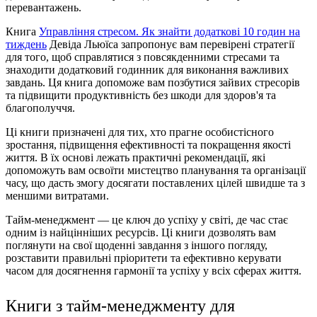
перевантажень.
Книга
Управління стресом. Як знайти додаткові 10 годин на
тиждень
Девіда Льюїса запропонує вам перевірені стратегії
для того, щоб справлятися з повсякденними стресами та
знаходити додатковий годинник для виконання важливих
завдань. Ця книга допоможе вам позбутися зайвих стресорів
та підвищити продуктивність без шкоди для здоров'я та
благополуччя.
Ці книги призначені для тих, хто прагне особистісного
зростання, підвищення ефективності та покращення якості
життя. В їх основі лежать практичні рекомендації, які
допоможуть вам освоїти мистецтво планування та організації
часу, що дасть змогу досягати поставлених цілей швидше та з
меншими витратами.
Тайм-менеджмент — це ключ до успіху у світі, де час стає
одним із найцінніших ресурсів. Ці книги дозволять вам
поглянути на свої щоденні завдання з іншого погляду,
розставити правильні пріоритети та ефективно керувати
часом для досягнення гармонії та успіху у всіх сферах життя.
Книги з тайм-менеджменту для 