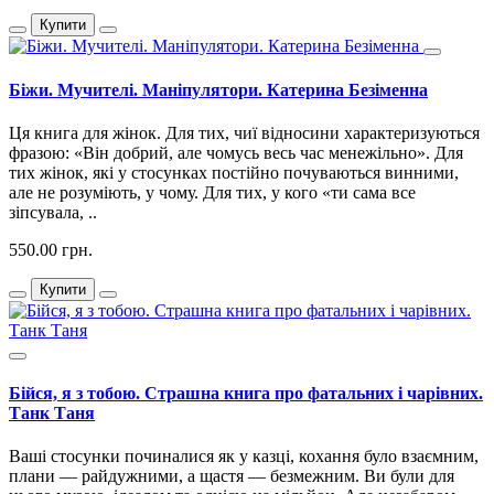
Купити
Біжи. Мучителі. Маніпулятори. Катерина Безіменна
Ця книга для жінок. Для тих, чиї відносини характеризуються
фразою: «Він добрий, але чомусь весь час менежільно». Для
тих жінок, які у стосунках постійно почуваються винними,
але не розуміють, у чому. Для тих, у кого «ти сама все
зіпсувала, ..
550.00 грн.
Купити
Бійся, я з тобою. Страшна книга про фатальних і чарівних.
Танк Таня
Ваші стосунки починалися як у казці, кохання було взаємним,
плани — райдужними, а щастя — безмежним. Ви були для