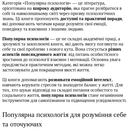
Категорія «Популярна психологія» — це література,
орієнтована на
широку аудиторію
, яка прагне розібратися в
собі та навколишньому світі через призму психологічних
знань. Ці книги пропонують
доступні та практичні поради
,
які допомагають читачам краще розуміти свої емоції,
поведінку та взаємини з іншими людьми.
Популярна психологія
— це не складні академічні праці, а
зрозумілі та захоплюючі книги, які дають змогу поглянути на
себе та свої проблеми з нового кута. Вона стосується
різних
аспектів повсякденного життя
: від питань особистісного
зростання до психології взаємин і мотивації. Основна увага
приділяється практичним методам, які можна легко
застосовувати для покращення якості життя.
Ці книги допомагають
розвивати емоційний інтелект
,
навчають керувати стресом та знаходити баланс у житті. Для
тих, хто шукає відповіді на складні питання особистого та
соціального життя,
популярна психологія
стане незамінним
інструментом для самопізнання та підвищення усвідомленості.
Популярна психологія для розуміння себе 
та оточуючих