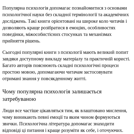
Популярна психологія допомагає познайомитися з основами 
психологічної науки без складної термінології та академічних 
досліджень. Такі книги орієнтовані на широке коло читачів і 
дозволяють краще розібратися в емоціях, особливостях 
поведінки, міжособистісних стосунках та механізмах 
прийняття рішень.
Сьогодні популярні книги з психології мають великий попит 
завдяки доступному викладу матеріалу та практичній користі. 
Багато авторів пояснюють складні психологічні процеси 
простою мовою, допомагаючи читачам застосовувати 
отримані знання у повсякденному житті.
Чому популярна психологія залишається 
затребуваною
Люди все частіше цікавляться тим, як влаштовано мислення, 
чому виникають певні емоції та яким чином формуються 
звички. Психологічна література допомагає знаходити 
відповіді ці питання і краще розуміти як себе, і оточуючих.