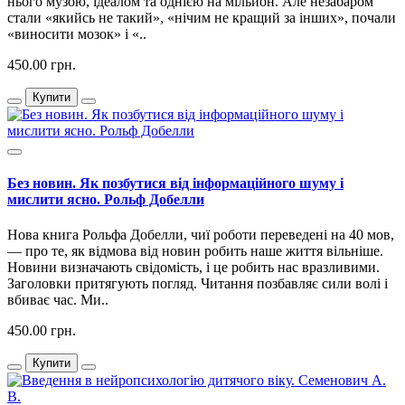
нього музою, ідеалом та однією на мільйон. Але незабаром
стали «якийсь не такий», «нічим не кращий за інших», почали
«виносити мозок» і «..
450.00 грн.
Купити
Без новин. Як позбутися від інформаційного шуму і
мислити ясно. Рольф Добелли
Нова книга Рольфа Добелли, чиї роботи переведені на 40 мов,
— про те, як відмова від новин робить наше життя вільніше.
Новини визначають свідомість, і це робить нас вразливими.
Заголовки притягують погляд. Читання позбавляє сили волі і
вбиває час. Ми..
450.00 грн.
Купити