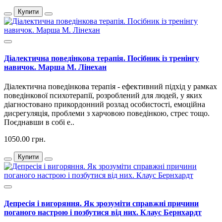
Купити
Діалектична поведінкова терапія. Посібник із тренінгу
навичок. Марша М. Лінехан
Діалектична поведінкова терапія - ефективний підхід у рамках
поведінкової психотерапії, розроблений для людей, у яких
діагностовано прикордонний розлад особистості, емоційна
дисрегуляція, проблеми з харчовою поведінкою, стрес тощо.
Поєднавши в собі е..
1050.00 грн.
Купити
Депресія і вигоряння. Як зрозуміти справжні причини
поганого настрою і позбутися від них. Клаус Бернхардт