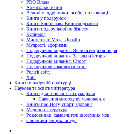
PRO Влада
Алкогольні напої
Великі мандрівники, особи, полководці
Книга у подарунок
Книги Броніслава Виногродського
Книги подарункові по бізнесу
Кулінарія
Мистецтво, Мода, Дизайн
Мудрості, афоризми
Подарункові видання. Велика енциклопедія
Подарункові видання. Загальна історія
Подарункові видання. Спорт
Подарункові комплекти книг
Релігії світу
Хобі
Книги в шкіряній палітурці
Наукова та освітня література
Книги для творчості та рукоділля
Навчання мистецтву малювання
Книги про Йогу, спорт, здоров'я
Медична література
Розмовники, самовчителі іноземних мов
Словники, енциклопедії