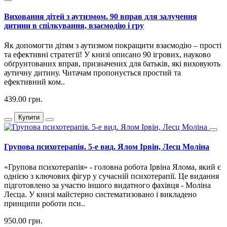
Виховання дітей з аутизмом. 90 вправ для залучення
дитини в спілкування, взаємодію і гру
Як допомогти дітям з аутизмом покращити взаємодію – прості
та ефективні стратегії! У книзі описано 90 ігрових, науково
обґрунтованих вправ, призначених для батьків, які виховують
аутичну дитину. Читачам пропонується простий та
ефективний ком..
439.00 грн.
Купити
Групова психотерапія. 5-е вид. Ялом Ірвін, Лесц Моліна
«Групова психотерапія» - головна робота Ірвіна Ялома, який є
однією з ключових фігур у сучасній психотерапії. Це видання
підготовлено за участю іншого видатного фахівця - Моліна
Лесца. У книзі майстерно систематизовано і викладено
принципи роботи пси..
950.00 грн.