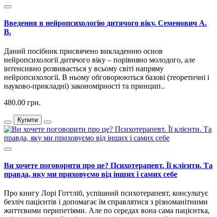
Введення в нейропсихологію дитячого віку. Семенович А.
В.
Даний посібник присвячено викладенню основ
нейропсихології дитячого віку – порівняно молодого, але
інтенсивно розвивається у всьому світі напряму
нейропсихології. В ньому обговорюються базові (теоретичні і
науково-прикладні) закономірності та принцип..
480.00 грн.
Купити
Ви хочете поговорити про це? Психотерапевт. Її клієнти. Та
правда, яку ми приховуємо від інших і самих себе
Про книгу Лорі Готтліб, успішний психотерапевт, консультує
безліч пацієнтів і допомагає їм справлятися з різноманітними
життєвими перипетіями. Але по середах вона сама пацієнтка,