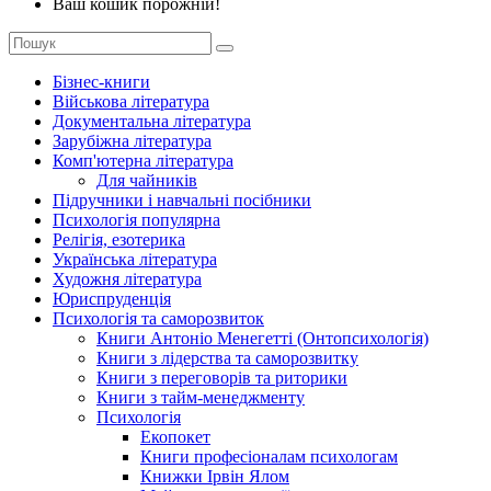
Ваш кошик порожній!
Бізнес-книги
Військова література
Документальна література
Зарубіжна література
Комп'ютерна література
Для чайників
Підручники і навчальні посібники
Психологія популярна
Релігія, езотерика
Українська література
Художня література
Юриспруденція
Психологія та саморозвиток
Книги Антоніо Менегетті (Онтопсихологія)
Книги з лідерства та саморозвитку
Книги з переговорів та риторики
Книги з тайм-менеджменту
Психологія
Екопокет
Книги професіоналам психологам
Книжки Ірвін Ялом