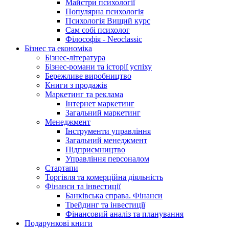
Майстри психології
Популярна психологія
Психологія Вищий курс
Сам собі психолог
Філософія - Neoclassic
Бізнес та економіка
Бізнес-література
Бізнес-романи та історії успіху
Бережливе виробництво
Книги з продажів
Маркетинг та реклама
Інтернет маркетинг
Загальний маркетинг
Менеджмент
Інструменти управління
Загальний менеджмент
Підприємництво
Управління персоналом
Стартапи
Торгівля та комерційна діяльність
Фінанси та інвестиції
Банківська справа. Фінанси
Трейдинг та інвестиції
Фінансовий аналіз та планування
Подарункові книги