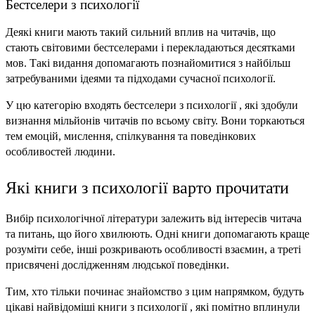
Бестселери з психології
Деякі книги мають такий сильний вплив на читачів, що 
стають світовими бестселерами і перекладаються десятками 
мов. Такі видання допомагають познайомитися з найбільш 
затребуваними ідеями та підходами сучасної психології.
У цю категорію входять бестселери з психології , які здобули 
визнання мільйонів читачів по всьому світу. Вони торкаються 
тем емоцій, мислення, спілкування та поведінкових 
особливостей людини.
Які книги з психології варто прочитати
Вибір психологічної літератури залежить від інтересів читача 
та питань, що його хвилюють. Одні книги допомагають краще 
розуміти себе, інші розкривають особливості взаємин, а треті 
присвячені дослідженням людської поведінки.
Тим, хто тільки починає знайомство з цим напрямком, будуть 
цікаві найвідоміші книги з психології , які помітно вплинули 