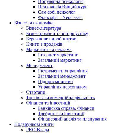
Популярна психологія
Психологія Вищий курс
Сам собі психолог
Філософія - Neoclassic
Бізнес та економіка
Бізнес-література
Бізнес-романи та історії успіху
Бережливе виробництво
Книги з продажів
Маркетинг та реклама
Інтернет маркетинг
Загальний маркетинг
Менеджмент
Інструменти управління
Загальний менеджмент
Підприємництво
Управління персоналом
Стартапи
Торгівля та комерційна діяльність
Фінанси та інвестиції
Банківська справа. Фінанси
Трейдинг та інвестиції
Фінансовий аналіз та планування
Подарункові книги
PRO Влада