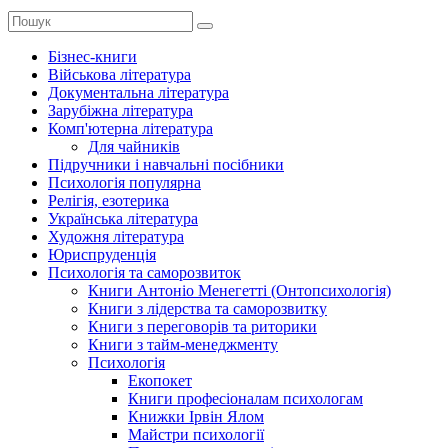
Бізнес-книги
Військова література
Документальна література
Зарубіжна література
Комп'ютерна література
Для чайників
Підручники і навчальні посібники
Психологія популярна
Релігія, езотерика
Українська література
Художня література
Юриспруденція
Психологія та саморозвиток
Книги Антоніо Менегетті (Онтопсихологія)
Книги з лідерства та саморозвитку
Книги з переговорів та риторики
Книги з тайм-менеджменту
Психологія
Екопокет
Книги професіоналам психологам
Книжки Ірвін Ялом
Майстри психології