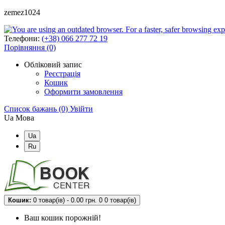
zemez1024
Телефони:
(+38) 066 277 72 19
Порівняння (0)
Обліковий запис
Реєстрація
Кошик
Оформити замовлення
Список бажань (0)
Увійти
Ua
Мова
Ua
Ru
Кошик:
0 товар(ів) - 0.00 грн.
0
0 товар(ів)
Ваш кошик порожній!