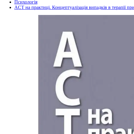
Психологія
ACT на практиці. Концептуалізація випадків в терапії при