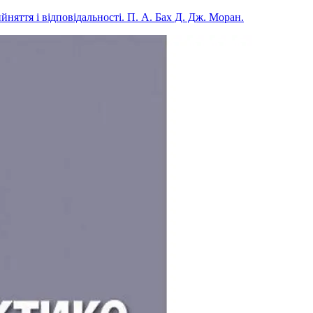
йняття і відповідальності. П. А. Бах Д. Дж. Моран.