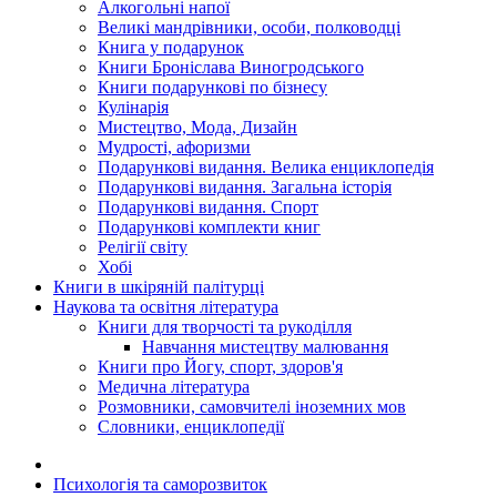
Алкогольні напої
Великі мандрівники, особи, полководці
Книга у подарунок
Книги Броніслава Виногродського
Книги подарункові по бізнесу
Кулінарія
Мистецтво, Мода, Дизайн
Мудрості, афоризми
Подарункові видання. Велика енциклопедія
Подарункові видання. Загальна історія
Подарункові видання. Спорт
Подарункові комплекти книг
Релігії світу
Хобі
Книги в шкіряній палітурці
Наукова та освітня література
Книги для творчості та рукоділля
Навчання мистецтву малювання
Книги про Йогу, спорт, здоров'я
Медична література
Розмовники, самовчителі іноземних мов
Словники, енциклопедії
Психологія та саморозвиток