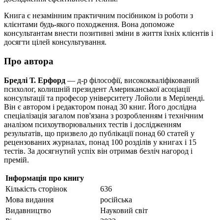
Книга є незамінним практичним посібником із роботи з
клієнтами будь-якого походження. Вона допоможе
консультантам внести позитивні зміни в життя їхніх клієнтів і
досягти цілей консультування.
Про автора
Бредлі Т. Ерфорд
— д-р філософії, висококваліфікований
психолог, колишній президент Американської асоціації
консультації та професор університету Лойоли в Меріленді.
Він є автором і редактором понад 30 книг. Його дослідна
спеціалізація загалом пов'язана з розробленням і технічним
аналізом психоутворювальних тестів і дослідженням
результатів, що призвело до публікації понад 60 статей у
рецензованих журналах, понад 100 розділів у книгах і 15
тестів. За досягнутий успіх він отримав безліч нагород і
премій.
Інформація про книгу
Кількість сторінок
636
Мова видання
російська
Видавництво
Науковий світ