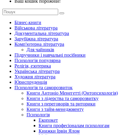
Ваш кошик порожній!
Бізнес-книги
Військова література
Документальна література
Зарубіжна література
Комп'ютерна література
Для чайників
Підручники і навчальні посібники
Психологія популярна
Релігія, езотерика
Українська література
Художня література
Юриспруденція
Психологія та саморозвиток
Книги Антоніо Менегетті (Онтопсихологія)
Книги з лідерства та саморозвитку
Книги з переговорів та риторики
Книги з тайм-менеджменту
Психологія
Екопокет
Книги професіоналам психологам
Книжки Ірвін Ялом