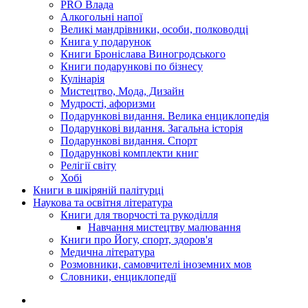
PRO Влада
Алкогольні напої
Великі мандрівники, особи, полководці
Книга у подарунок
Книги Броніслава Виногродського
Книги подарункові по бізнесу
Кулінарія
Мистецтво, Мода, Дизайн
Мудрості, афоризми
Подарункові видання. Велика енциклопедія
Подарункові видання. Загальна історія
Подарункові видання. Спорт
Подарункові комплекти книг
Релігії світу
Хобі
Книги в шкіряній палітурці
Наукова та освітня література
Книги для творчості та рукоділля
Навчання мистецтву малювання
Книги про Йогу, спорт, здоров'я
Медична література
Розмовники, самовчителі іноземних мов
Словники, енциклопедії