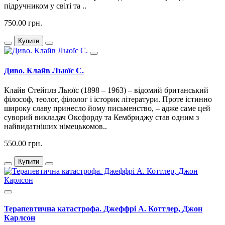
підручником у світі та ..
750.00 грн.
Купити
Диво. Клайв Льюїс С.
Клайв Стейплз Льюїс (1898 – 1963) – відомий британський
філософ, теолог, філолог і історик літератури. Проте істинно
широку славу принесло йому письменство, – адже саме цей
суворий викладач Оксфорду та Кембриджу став одним з
найвидатніших німецькомов..
550.00 грн.
Купити
Терапевтична катастрофа. Джеффрі А. Коттлер, Джон
Карлсон