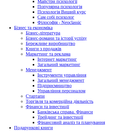
Майстри психології
Популярна психологія
Психологія Вищий курс
Сам собі психолог
Філософія - Neoclassic
Бізнес та економіка
Бізнес-література
Бізнес-романи та історії успіху
Бережливе виробництво
Книги з продажів
Маркетинг та реклама
Інтернет маркетинг
Загальний маркетинг
Менеджмент
Інструменти управління
Загальний менеджмент
Підприємництво
Управління персоналом
Стартапи
Торгівля та комерційна діяльність
Фінанси та інвестиції
Банківська справа. Фінанси
Трейдинг та інвестиції
Фінансовий аналіз та планування
Подарункові книги