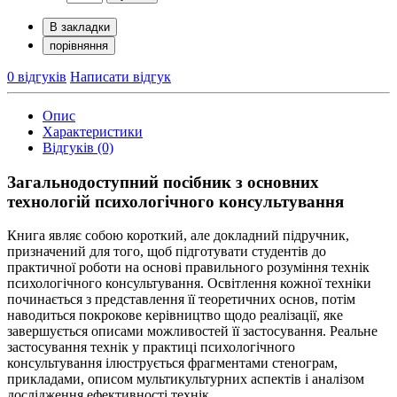
В закладки
порівняння
0 відгуків
Написати відгук
Опис
Характеристики
Відгуків (0)
Загальнодоступний посібник з основних
технологій психологічного консультування
Книга являє собою короткий, але докладний підручник,
призначений для того, щоб підготувати студентів до
практичної роботи на основі правильного розуміння технік
психологічного консультування. Освітлення кожної техніки
починається з представлення її теоретичних основ, потім
наводиться покрокове керівництво щодо реалізації, яке
завершується описами можливостей її застосування. Реальне
застосування технік у практиці психологічного
консультування ілюструється фрагментами стенограм,
прикладами, описом мультикультурних аспектів і аналізом
дослідження ефективності технік.