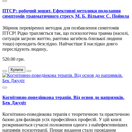
ПТСР: робочий зошит. Ефективні методики подолання
симптомів травматичного стресу, М. Б. Вільямс С. Пойюла
Збірник перевірених методик для позбавлення симптомів
ПТСР! Рідко трапляється так, що психологічна травма (насилі,
ситуація загрози життю, раптова загибель близької людини
тощо) проходить безслідно. Найчастіше її наслідки довго
переслідують людину..
520.00 грн.
Купити
Когнітивно-поведінкова терапія. Від основ до напрямків.
Бек Джудіт
Когнітивно-поведінкова терапія є теоретичною та практичною
базою для фахівців усіх професійних професій. У цій книзі
розкриваються сучасні положення одного з найефективніших
напрямів психотерапії. Перше видання стало провідним