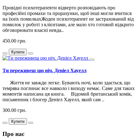
Провідні психотерапевти відверто розповідають про
професійні промахи та прорахунки, щоб інші могли вчитися
на їхніх помилкахЖоден психотерапевт не застрахований від
помилок у роботі з клієнтами, але мало хто готовий відкрито
обговорювати власні невда..
450.00 грн.
Купити
Ти переживеш цю ніч. Деніел Хауелл
Життя не завжди легке. Бувають ночі, коли здається, що
темрява поглинає все навколо і виходу немає. Саме для таких
моментів написана ця книга. Відомий британський комік,
письменник і блогер Деніел Хауелл, який сам ..
300.00 грн.
Купити
Про нас